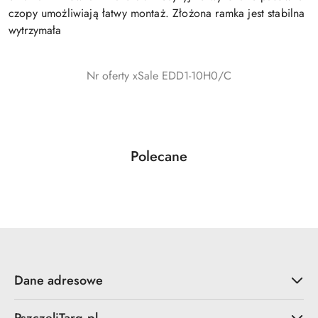
czopy umożliwiają łatwy montaż. Złożona ramka jest stabilna
wytrzymała
Nr oferty xSale EDD1-10H0/C
Produkty
Polecane
Pomiń karuzelę produktów
o
statusie:
Dane adresowe